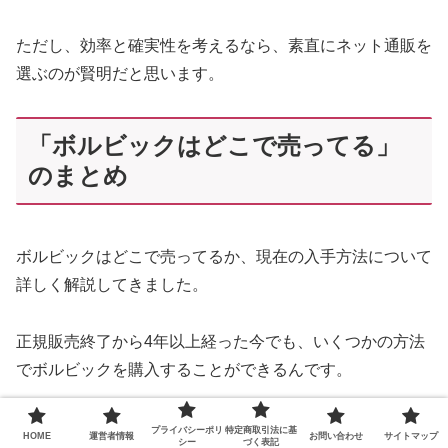
ただし、効率と確実性を考えるなら、素直にネット通販を
選ぶのが賢明だと思います。
「ボルビックはどこで売ってる」
のまとめ
ボルビックはどこで売ってるか、現在の入手方法について
詳しく解説してきました。
正規販売終了から4年以上経った今でも、いくつかの方法
でボルビックを購入することができるんです。
私も実際に様々な方法を試してきましたが、それぞれにメ
プライバシーポリ
特定商取引法に基
HOME
運営者情報
お問い合わせ
サイトマップ
シー
づく表記