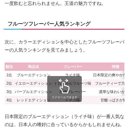
一度飲むと忘れられません。王道の魅力ですね。
フルーツフレーバー人気ランキング
次に、カラーエディションを中心としたフルーツフレーバ
ーの人気ランキングを見てみましょう。
順位
商品名
フレーバー
特徴
1位
ブルーエディション
ライチ味
日本限定の爽やかな
2位
イエローエディション
トロピカルフルーツ味
フルーティーで万人
3位
パープルエディション
巨峰フレーバー
濃厚な味わいが特
スクロールできます
4位
レッドエディション
イチゴ味
甘酸っぱさが魅
日本限定のブルーエディション（ライチ味）が一番人気な
のは、日本人の嗜好に合っているからかもしれませんね。