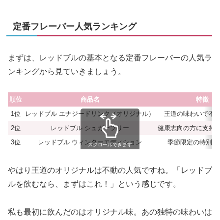
定番フレーバー人気ランキング
まずは、レッドブルの基本となる定番フレーバーの人気ラ
ンキングから見ていきましょう。
順位
商品名
特徴
1位
レッドブル エナジードリンク（オリジナル）
王道の味わいで不
2位
レッドブル シュガーフリー
健康志向の方に支持
3位
レッドブル ウィンターエディション
季節限定の特別感
スクロールできます
やはり王道のオリジナルは不動の人気ですね。「レッドブ
ルを飲むなら、まずはこれ！」という感じです。
私も最初に飲んだのはオリジナル味。あの独特の味わいは