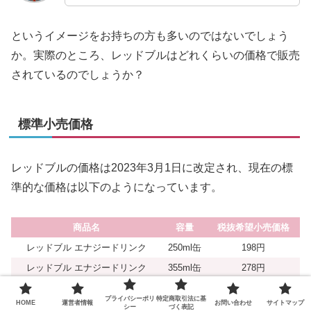
というイメージをお持ちの方も多いのではないでしょう
か。実際のところ、レッドブルはどれくらいの価格で販売
されているのでしょうか？
標準小売価格
レッドブルの価格は2023年3月1日に改定され、現在の標
準的な価格は以下のようになっています。
商品名
容量
税抜希望小売価格
レッドブル エナジードリンク
250ml缶
198円
レッドブル エナジードリンク
355ml缶
278円
レッドブル シュガーフリー
250ml缶
198円
プライバシーポリ
特定商取引法に基
HOME
運営者情報
お問い合わせ
サイトマップ
カラーエディション各種
250ml缶
198円
シー
づく表記