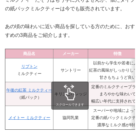
の紙パックミルクティーは今でも販売されています。
あの頃の味わいに近い商品を探している方のために、おす
すめの3商品をご紹介します。
商品名
メーカー
特徴
以前から学生や若者に人
リプトン
サントリー
紅茶の風味がしっかりして
ミルクティー
甘さもちょうど良い
定番のミルクティーブラン
午後の紅茶 ミルクティー
キリンビバレッジ
まろやかな味わいで
（紙パック）
幅広い年代に支持されてい
スクロールできます
スーパーや地域によって
メイトー ミルクティー
協同乳業
定番の紙パックミルクティ
濃厚なミルク感が特徴