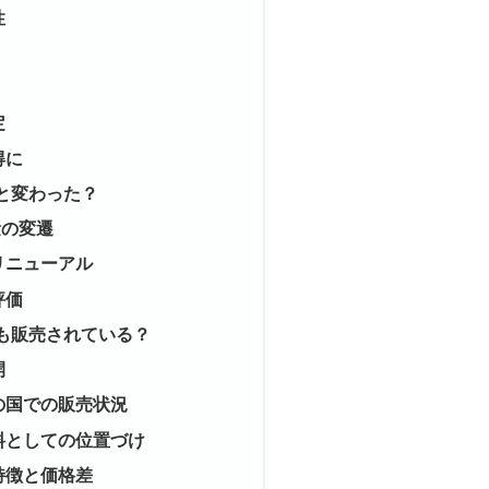
性
定
得に
と変わった？
量の変遷
リニューアル
評価
も販売されている？
開
の国での販売状況
料としての位置づけ
特徴と価格差