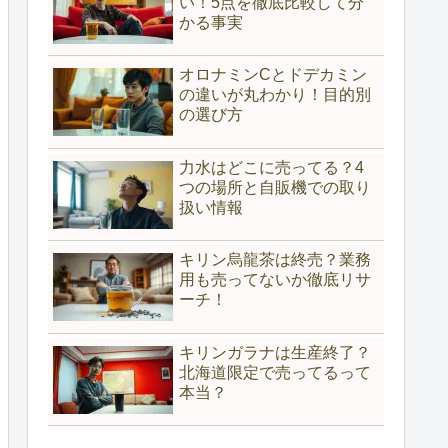
い！5点を徹底比較して分
かる事実
オロナミンCとドデカミン
の違いが丸わかり！目的別
の選び方
力水はどこに売ってる？4
つの場所と自販機での取り
扱い情報
キリン烏龍茶は終売？業務
用も売ってないか徹底リサ
ーチ！
キリンガラナは生産終了？
北海道限定で売ってるって
本当？