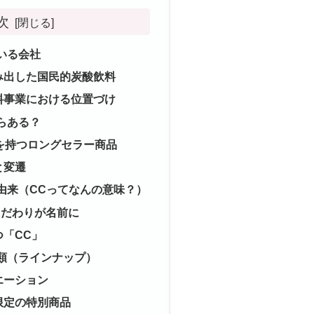
次
いる会社
み出した国民的炭酸飲料
料事業における位置づけ
らある？
を持つロングセラー商品
と変遷
由来（CCってなんの意味？）
こだわりが名前に
つ「CC」
類（ラインナップ）
エーション
限定の特別商品